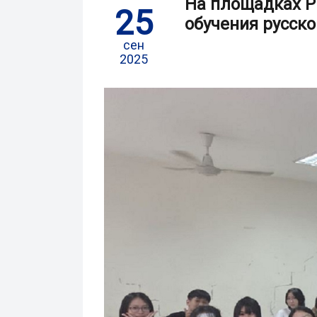
На площадках РГ
25
обучения русск
сен
2025