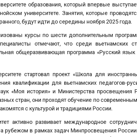
верситете образования, который впервые выступа
анойском университете. Занятия, которые проводят
ранного, будут идти до середины ноября 2025 года.
лизованы курсы по шести дополнительным програм
специалисты отмечают, что среди вьетнамских ст
льная общеразвивающая программа «Русский язык 
рситете стартовал проект «Школа для иностранны
ния квалификации для вьетнамских педагогов-рус
аук «Моя история» и Министерства просвещения Р
разных стран, они проходят обучение по современны
накомятся с культурой и традициями России.
итет активно развивает международное сотрудниче
за рубежом в рамках задач Минпросвещения России