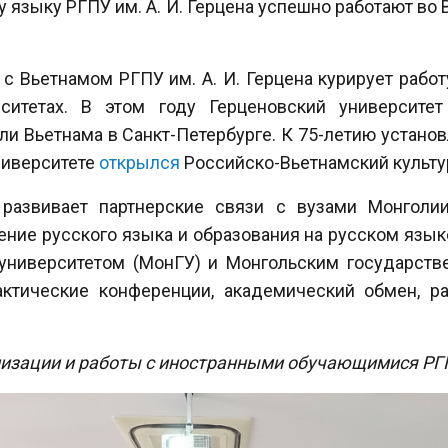
 языку РГПУ им. А. И. Герцена успешно работают во В
 с Вьетнамом РГПУ им. А. И. Герцена курирует работ
ситетах. В этом году Герценовский университе
ли Вьетнама в Санкт-Петербурге. К 75-летию устан
ниверситете
открылся
Российско-Вьетнамский культу
 развивает партнерские связи с вузами Монголии
ние русского языка и образования на русском языке
университетом (МонГУ) и Монгольским государств
ктические конференции, академический обмен, р
лизации и работы с иностранными обучающимися РГП