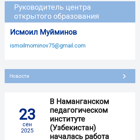
Руководитель центра
открытого образования
Исмоил Муйминов
ismoilmominov75@gmail.com
Новости
В Наманганском
23
педагогическом
институте
сен
(Узбекистан)
2025
началась работа