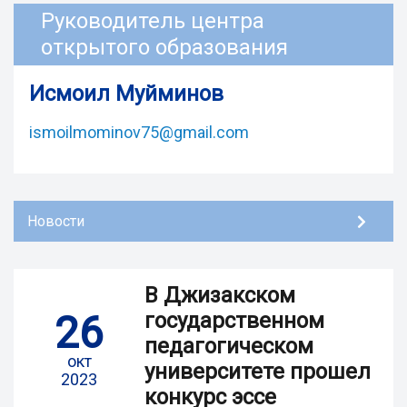
Руководитель центра
открытого образования
Исмоил Муйминов
ismoilmominov75@gmail.com
Новости
В Джизакском
26
государственном
педагогическом
окт
университете прошел
2023
конкурс эссе