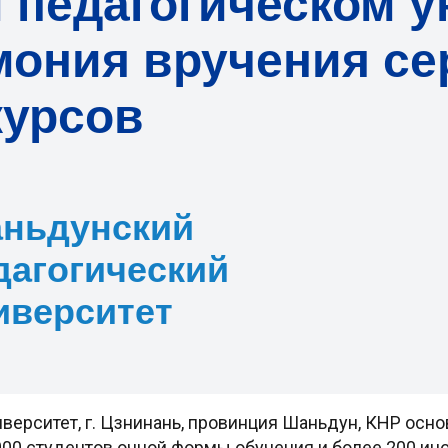
педагогическом у
мония вручения се
курсов
ньдунский
дагогический
иверситет
ерситет, г. Цзнинань, провинция Шаньдун, КНР основ
000 студентов очной формы обучения и более 200 ин