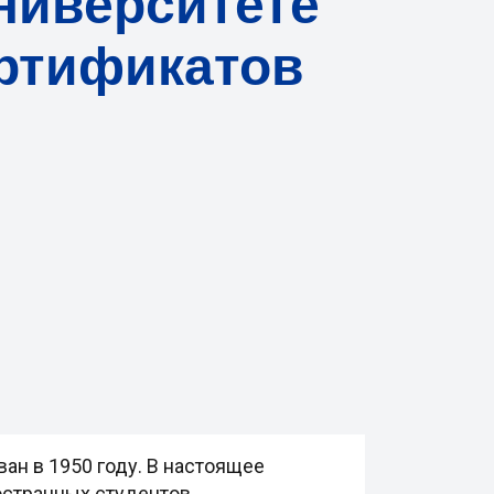
ниверситете
ртификатов
ан в 1950 году. В настоящее
остранных студентов.