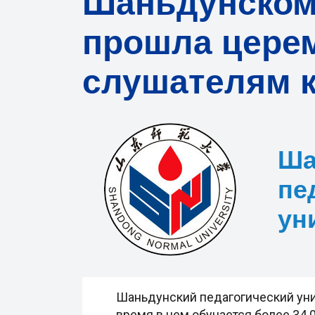
Шаньдунском 
прошла цере
слушателям 
Ша
пе
ун
Шаньдунский педагогический унив
время в нем обучается более 34 