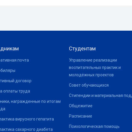
удникам
Студентам
ативная почта
Управление реализации
воспитательных практик и
юбиляры
молодёжных проектов
тивный договор
Совет обучающихся
а оплаты труда
Стипендии и материальная по
ники, награжденные по итогам
Общежитие
ода
Расписание
актика вирусного гепатита
Психологическая помощь
актика сахарного диабета