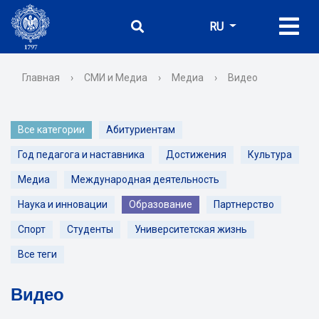
RU
Главная
›
СМИ и Медиа
›
Медиа
›
Видео
Все категории
Абитуриентам
Год педагога и наставника
Достижения
Культура
Медиа
Международная деятельность
Наука и инновации
Образование
Партнерство
Спорт
Студенты
Университетская жизнь
Все теги
Видео