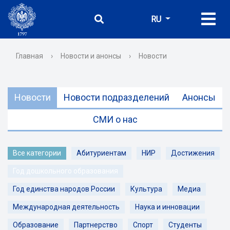
RU
Главная
›
Новости и анонсы
›
Новости
Новости
Новости подразделений
Анонсы
СМИ о нас
Все категории
Абитуриентам
НИР
Достижения
Год дошкольного образования
Год единства народов России
Культура
Медиа
Международная деятельность
Наука и инновации
Образование
Партнерство
Спорт
Студенты