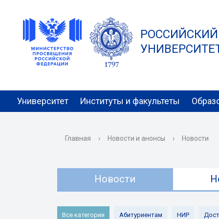
РОССИЙСКИЙ
УНИВЕРСИТЕТ 
Университет
Институты и факультеты
Образ
Главная
›
Новости и анонсы
›
Новости
Новости
Н
Все категории
Абитуриентам
НИР
Дост