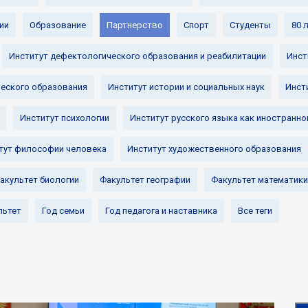
ии
Образование
Партнерство
Спорт
Студенты
80 
Институт дефектологического образования и реабилитации
Инст
ческого образования
Институт истории и социальных наук
Инст
Институт психологии
Институт русского языка как иностранно
тут философии человека
Институт художественного образования
акультет биологии
Факультет географии
Факультет математики
льтет
Год семьи
Год педагога и наставника
Все теги