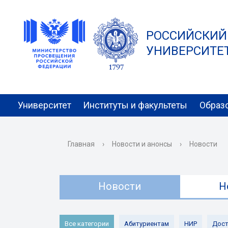
РОССИЙСКИЙ
УНИВЕРСИТЕТ 
Университет
Институты и факультеты
Образ
Главная
›
Новости и анонсы
›
Новости
Новости
Н
Все категории
Абитуриентам
НИР
Дост