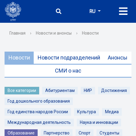
RU
Главная
›
Новости и анонсы
›
Новости
Новости
Новости подразделений
Анонсы
СМИ о нас
Все категории
Абитуриентам
НИР
Достижения
Год дошкольного образования
Год единства народов России
Культура
Медиа
Международная деятельность
Наука и инновации
Образование
Партнерство
Спорт
Студенты