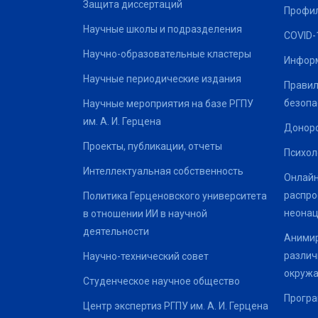
Защита диссертаций
Профил
Научные школы и подразделения
COVID-
Научно-образовательные кластеры
Информ
Научные периодические издания
Правил
безопа
Научные мероприятия на базе РГПУ
им. А. И. Герцена
Донор
Проекты, публикации, отчеты
Психол
Интеллектуальная собственность
Онлайн
распро
Политика Герценовского университета
неонац
в отношении ИИ в научной
деятельности
Анимир
различ
Научно-технический совет
окруж
Студенческое научное общество
Програ
Центр экспертиз РГПУ им. А. И. Герцена