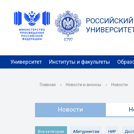
РОССИЙСКИЙ
УНИВЕРСИТЕТ 
Университет
Институты и факультеты
Образ
Главная
›
Новости и анонсы
›
Новости
Новости
Н
Все категории
Абитуриентам
НИР
Дост