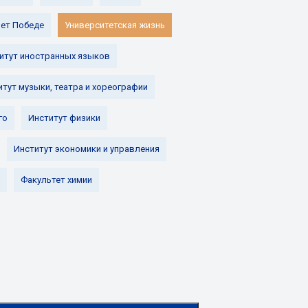
лет Победе
Университетская жизнь
итут иностранных языков
итут музыки, театра и хореографии
го
Институт физики
Институт экономики и управления
Факультет химии