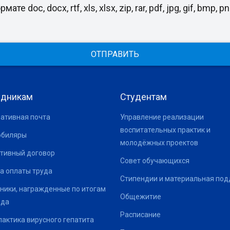
, docx, rtf, xls, xlsx, zip, rar, pdf, jpg, gif, bmp, png
ОТПРАВИТЬ
удникам
Студентам
ативная почта
Управление реализации
воспитательных практик и
юбиляры
молодёжных проектов
тивный договор
Совет обучающихся
а оплаты труда
Стипендии и материальная по
ники, награжденные по итогам
Общежитие
ода
Расписание
актика вирусного гепатита