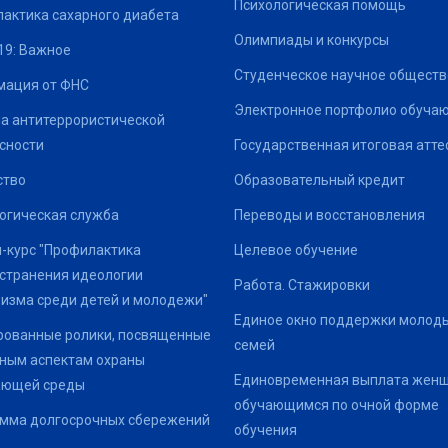
Психологическая помощь
актика сахарного диабета
Олимпиады и конкурсы
19: Важное
Студенческое научное обществ
ация от ФНС
Электронное портфолио обуча
а антитеррористической
сности
Государственная итоговая атте
ство
Образовательный кредит
огическая служба
Переводы и восстановления
-курс "Профилактика
Целевое обучение
странения идеологии
Работа. Стажировки
изма среди детей и молодежи"
Единое окно поддержки молод
ованные ролики, посвященные
семей
ным аспектам охраны
Единовременная выплата жен
ающей среды
обучающимся по очной форме
мма долгосрочных сбережений
обучения