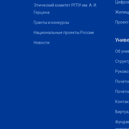
Цифров
Этический комитет РГПУ им. А. И.
Жилищ
Герцена
Проект
Гранты и конкурсы
Национальные проекты России
Униве
Новости
Об уни
Структ
Руково
Почётн
Почётн
Контак
Виртуа
Фундам