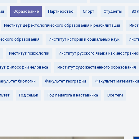
ии
Образование
Партнерство
Спорт
Студенты
80 
Институт дефектологического образования и реабилитации
Инст
ческого образования
Институт истории и социальных наук
Инст
Институт психологии
Институт русского языка как иностранно
тут философии человека
Институт художественного образования
акультет биологии
Факультет географии
Факультет математики
льтет
Год семьи
Год педагога и наставника
Все теги