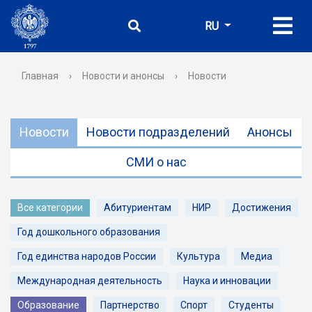
RU
Главная
›
Новости и анонсы
›
Новости
Новости
Новости подразделений
Анонсы
СМИ о нас
Все категории
Абитуриентам
НИР
Достижения
Год дошкольного образования
Год единства народов России
Культура
Медиа
Международная деятельность
Наука и инновации
Образование
Партнерство
Спорт
Студенты