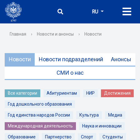
RU
Главная
›
Новости и анонсы
›
Новости
Новости
Новости подразделений
Анонсы
СМИ о нас
Все категории
Абитуриентам
НИР
Достижения
Год дошкольного образования
Год единства народов России
Культура
Медиа
Международная деятельность
Наука и инновации
Образование
Партнерство
Спорт
Студенты