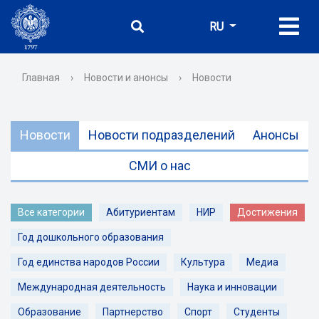
RU
Главная
›
Новости и анонсы
›
Новости
Новости
Новости подразделений
Анонсы
СМИ о нас
Все категории
Абитуриентам
НИР
Достижения
Год дошкольного образования
Год единства народов России
Культура
Медиа
Международная деятельность
Наука и инновации
Образование
Партнерство
Спорт
Студенты