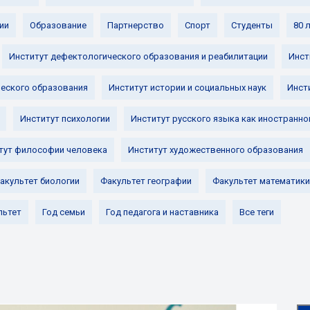
ии
Образование
Партнерство
Спорт
Студенты
80 
Институт дефектологического образования и реабилитации
Инст
ческого образования
Институт истории и социальных наук
Инст
Институт психологии
Институт русского языка как иностранно
тут философии человека
Институт художественного образования
акультет биологии
Факультет географии
Факультет математики
льтет
Год семьи
Год педагога и наставника
Все теги