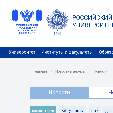
РОССИЙСКИЙ
УНИВЕРСИТЕТ 
Университет
Институты и факультеты
Образ
Главная
›
Новости и анонсы
›
Новости
Новости
Н
Все категории
Абитуриентам
НИР
Дост