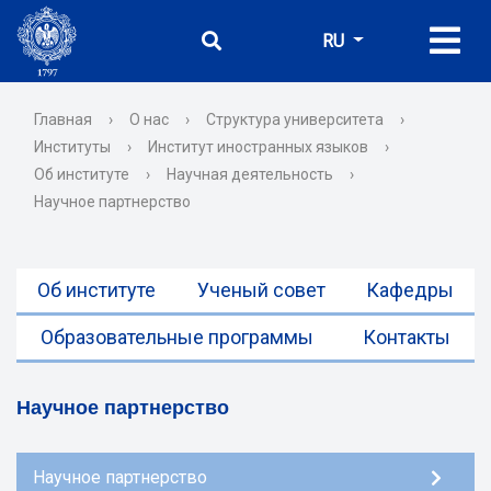
RU
Главная
›
О нас
›
Структура университета
›
Институты
›
Институт иностранных языков
›
Об институте
›
Научная деятельность
›
Научное партнерство
Об институте
Ученый совет
Кафедры
Образовательные программы
Контакты
Научное партнерство
Научное партнерство